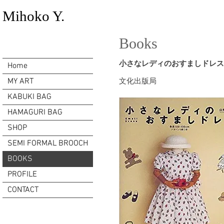
Mihoko Y.
Books
小さなレディのおすましドレス
Home
MY ART
文化出版局
KABUKI BAG
HAMAGURI BAG
SHOP
SEMI FORMAL BROOCH
BOOKS
PROFILE
CONTACT